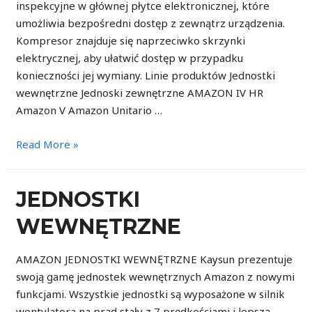
inspekcyjne w głównej płytce elektronicznej, które
umożliwia bezpośredni dostęp z zewnątrz urządzenia.
Kompresor znajduje się naprzeciwko skrzynki
elektrycznej, aby ułatwić dostęp w przypadku
konieczności jej wymiany. Linie produktów Jednostki
wewnętrzne Jednoski zewnętrzne AMAZON IV HR
Amazon V Amazon Unitario …
Jednostki
Read More »
zewnętrzne
JEDNOSTKI
WEWNĘTRZNE
AMAZON JEDNOSTKI WEWNĘTRZNE Kaysun prezentuje
swoją gamę jednostek wewnętrznych Amazon z nowymi
funkcjami. Wszystkie jednostki są wyposażone w silnik
wentylatora na prąd stały z 7 prędkościami i lepszą