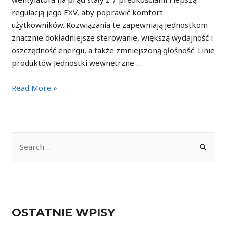
regulacją jego EXV, aby poprawić komfort
użytkowników. Rozwiązania te zapewniają jednostkom
znacznie dokładniejsze sterowanie, większą wydajność i
oszczędność energii, a także zmniejszoną głośność. Linie
produktów Jednostki wewnętrzne …
Jednostki
Read More »
wewnętrzne
S
e
a
r
c
OSTATNIE WPISY
h