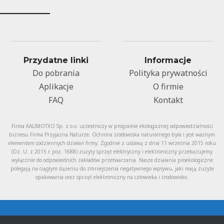
Przydatne linki
Informacje
Do pobrania
Polityka prywatności
Aplikacje
O firmie
FAQ
Kontakt
Firma KALIMOTXO Sp. z o.o. uczestniczy w programie ekologicznej odpowiedzialności
biznesu Firma Przyjazna Naturze. Ochrona środowiska naturalnego była i jest ważnym
elementem codziennych działań firmy. Zgodnie z ustawą z dnia 11 września 2015 roku
(Dz. U. z 2015 r. poz. 1688) zużyty sprzęt elektryczny i elektroniczny przekazujemy
wyłącznie do odpowiednich zakładów przetwarzania. Nasze działania proekologiczne
polegają na ciągłym dążeniu do zmniejszenia negatywnego wpływu, jaki mają zużyte
opakowania oraz sprzęt elektroniczny na człowieka i środowisko.