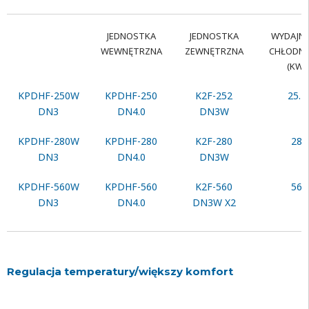
JEDNOSTKA
JEDNOSTKA
WYDAJN
WEWNĘTRZNA
ZEWNĘTRZNA
CHŁODNI
(KW)
KPDHF-250W
KPDHF-250
K2F-252
25.2
DN3
DN4.0
DN3W
KPDHF-280W
KPDHF-280
K2F-280
28
DN3
DN4.0
DN3W
KPDHF-560W
KPDHF-560
K2F-560
56
DN3
DN4.0
DN3W X2
Regulacja temperatury/większy komfort