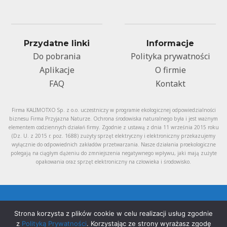
Przydatne linki
Informacje
Do pobrania
Polityka prywatności
Aplikacje
O firmie
FAQ
Kontakt
Firma KALIMOTXO Sp. z o.o. uczestniczy w programie ekologicznej odpowiedzialności
biznesu Firma Przyjazna Naturze. Ochrona środowiska naturalnego była i jest ważnym
elementem codziennych działań firmy. Zgodnie z ustawą z dnia 11 września 2015 roku
(Dz. U. z 2015 r. poz. 1688) zużyty sprzęt elektryczny i elektroniczny przekazujemy
wyłącznie do odpowiednich zakładów przetwarzania. Nasze działania proekologiczne
polegają na ciągłym dążeniu do zmniejszenia negatywnego wpływu, jaki mają zużyte
opakowania oraz sprzęt elektroniczny na człowieka i środowisko.
Strona korzysta z plików cookie w celu realizacji usług zgodnie
z
Polityką Prywatności
. Korzystając ze strony wyrażasz zgodę