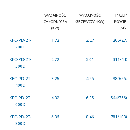
WYDAJNOŚĆ
WYDAJNOŚĆ
PRZEPŁ
CHŁODNICZA
GRZEWCZA (KW)
POWIET
(KW)
(M³/H
KFC-PD-2T-
1.72
2.27
205/273
200D
KFC-PD-2T-
2.72
3.61
311/442
300D
KFC-PD-2T-
3.26
4.55
389/564
400D
KFC-PD-2T-
4.82
6.35
544/7660
600D
KFC-PD-2T-
6.36
8.46
781/1038
800D