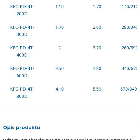
KFC-PD-4T-
1.10
1.70
140/210
200D
KFC-PD-4T-
1.70
2.60
280/340
300D
KFC-PD-4T-
2
3.20
260/390
400D
KFC-PD-4T-
3.50
4.80
440/670
600D
KFC-PD-4T-
4.10
5.50
670/840/
800D
Opis produktu
Jednostki typu kanałowego zawierają pochylony parownik; zapewnia