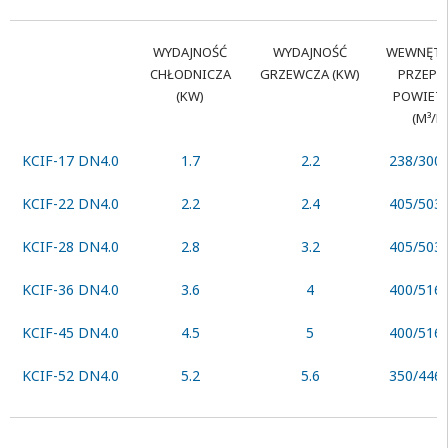
WYDAJNOŚĆ
WYDAJNOŚĆ
WEWNĘTR
CHŁODNICZA
GRZEWCZA (KW)
PRZEPŁ
(KW)
POWIET
(M³/H
KCIF-17 DN4.0
1.7
2.2
238/300
KCIF-22 DN4.0
2.2
2.4
405/503
KCIF-28 DN4.0
2.8
3.2
405/503
KCIF-36 DN4.0
3.6
4
400/516
KCIF-45 DN4.0
4.5
5
400/516
KCIF-52 DN4.0
5.2
5.6
350/446